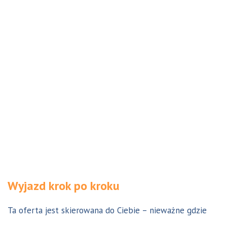
Wyjazd krok po kroku
Ta oferta jest skierowana do Ciebie – nieważne gdzie
jesteś. Aby z niej skorzystać możesz być w Polsce, za