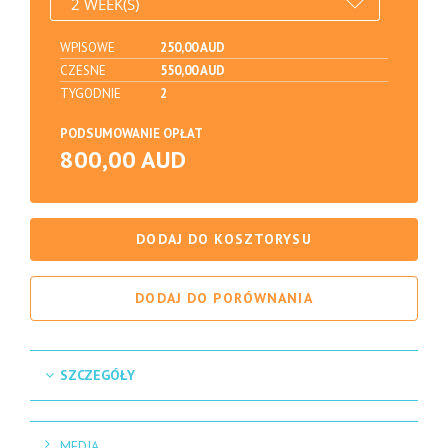
WPISOWE
250,00 AUD
CZESNE
550,00 AUD
TYGODNIE
2
PODSUMOWANIE OPŁAT
800,00 AUD
DODAJ DO KOSZTORYSU
DODAJ DO PORÓWNANIA
SZCZEGÓŁY
MEDIA