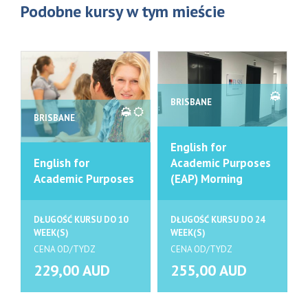
Podobne kursy w tym mieście
BRISBANE
BRISBANE
English for
English for
Academic Purposes
Academic Purposes
(EAP) Morning
DŁUGOŚĆ KURSU DO 10
DŁUGOŚĆ KURSU DO 24
WEEK(S)
WEEK(S)
CENA OD/TYDZ
CENA OD/TYDZ
229,00 AUD
255,00 AUD