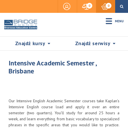
0
0
MENU
Znajdź kursy
Znajdź serwisy
Intensive Academic Semester ,
Brisbane
Accommodation
Insurance
Our Intensive English Academic Semester courses take Kaplan’s
Intensive English course load and apply it over an entire
semester (two quarters). You’ll study for around 25 hours a
Visas & Legal Stay
week, and learn everything from basic vocabulary to specialized
SZUKAJ
phrases in the specific areas that you would like to practice.