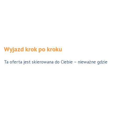
Wyjazd krok po kroku
Ta oferta jest skierowana do Ciebie – nieważne gdzie
jesteś. Aby z niej skorzystać możesz być w Polsce, za
granicą lub w Australii. Wszystkie formalności możesz
załatwić z nami online, korespondencyjnie, odwiedzając
jedno z naszych biur lub umawiając się na indywidualną
konsultację w Twoim mieście w Polsce. Skontaktuj się z
nami, a na pewno znajdziemy odpowiednie dla Ciebie
rozwiązanie.