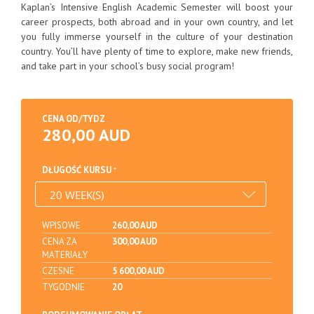
Kaplan’s Intensive English Academic Semester will boost your
career prospects, both abroad and in your own country, and let
you fully immerse yourself in the culture of your destination
country. You’ll have plenty of time to explore, make new friends,
and take part in your school’s busy social program!
CENA OD/TYDZ
280,00 AUD
DŁUGOŚĆ KURSU
WPISOWE
260,00 AUD
CENA ZA
300,00 AUD
MATERIAŁY
CZESNE
5 600,00 AUD
TYGODNIE
20