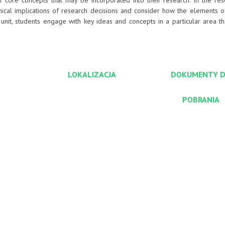
 core concepts that may be incorporated into their research. In the rese
hical implications of research decisions and consider how the elements o
unit, students engage with key ideas and concepts in a particular area t
LOKALIZACJA
DOKUMENTY 
POBRANIA