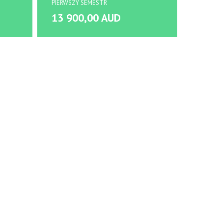
PIERWSZY SEMESTR
PIERWS
13 900,00 AUD
14 9