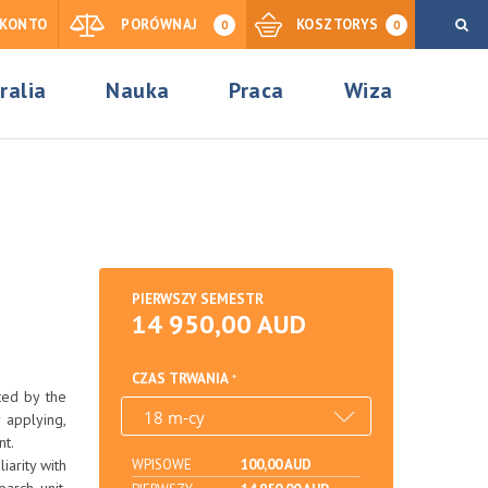
KONTO
PORÓWNAJ
KOSZTORYS
0
0
ralia
Nauka
Praca
Wiza
PIERWSZY SEMESTR
14 950,00 AUD
CZAS TRWANIA
ted by the
 applying,
nt.
iarity with
WPISOWE
100,00 AUD