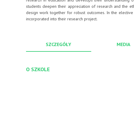
research in education and develops their understanding of
students deepen their appreciation of research and the et
design work together for robust outcomes. In the elective 
incorporated into their research project.
SZCZEGÓŁY
MEDIA
O SZKOLE