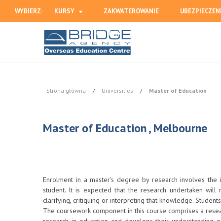
WYBIERZ:
KURSY
ZAKWATEROWANIE
UBEZPIECZEN
HOLIDAY
Strona główna
/
Universities
/
Master of Education
Master of Education , Melbourne
Enrolment in a master's degree by research involves the 
student. It is expected that the research undertaken will 
clarifying, critiquing or interpreting that knowledge. Stude
The coursework component in this course comprises a researc