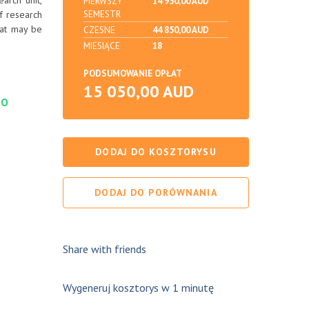
arch unit,
PIERWSZY
14 950,00 AUD
f research
SEMESTR
hat may be
CZESNE
44 850,00 AUD
MIESIĄCE
18
PODSUMOWANIE OPŁAT
15 050,00 AUD
DO
DODAJ DO KOSZTORYSU
DODAJ DO PORÓWNANIA
Share with friends
Wygeneruj kosztorys w 1 minutę