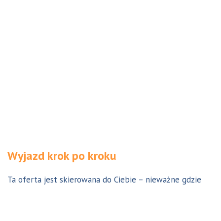
Wyjazd krok po kroku
Ta oferta jest skierowana do Ciebie – nieważne gdzie
jesteś. Aby z niej skorzystać możesz być w Polsce, za
granicą lub w Australii. Wszystkie formalności możesz
załatwić z nami online, korespondencyjnie, odwiedzając