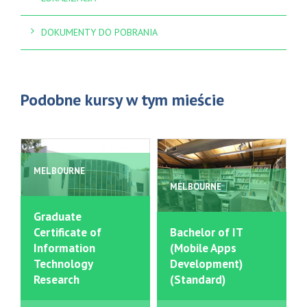
DOKUMENTY DO POBRANIA
Podobne kursy w tym mieście
MELBOURNE
MELBOURNE
Graduate
Certificate of
Bachelor of IT
Information
(Mobile Apps
Technology
Development)
Research
(Standard)