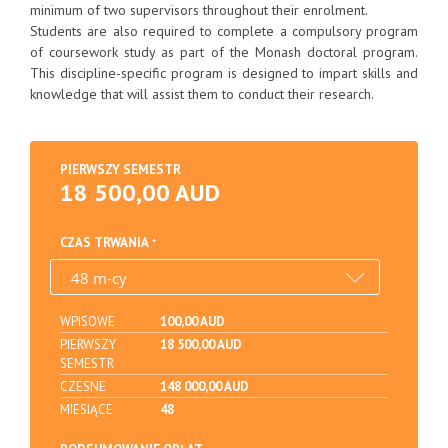
minimum of two supervisors throughout their enrolment.
Students are also required to complete a compulsory program
of coursework study as part of the Monash doctoral program.
This discipline-specific program is designed to impart skills and
knowledge that will assist them to conduct their research.
PIERWSZY SEMESTR
18 500,00 AUD
CZAS TRWANIA
WPISOWE
100,00 AUD
PIERWSZY
18 500,00 AUD
SEMESTR
CZESNE
148 000,00 AUD
MIESIĄCE
48