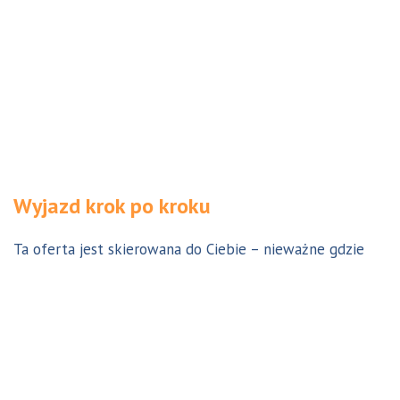
Wyjazd krok po kroku
Ta oferta jest skierowana do Ciebie – nieważne gdzie
jesteś. Aby z niej skorzystać możesz być w Polsce, za
granicą lub w Australii. Wszystkie formalności możesz
załatwić z nami online, korespondencyjnie, odwiedzając
jedno z naszych biur lub umawiając się na indywidualną
konsultację w Twoim mieście w Polsce. Skontaktuj się z
nami, a na pewno znajdziemy odpowiednie dla Ciebie