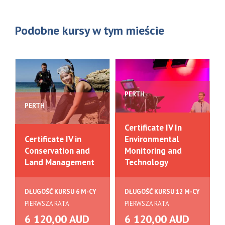
Podobne kursy w tym mieście
PERTH
PERTH
Certificate IV In
Certificate IV in
Environmental
Conservation and
Monitoring and
Land Management
Technology
DŁUGOŚĆ KURSU 6 M-CY
DŁUGOŚĆ KURSU 12 M-CY
PIERWSZA RATA
PIERWSZA RATA
6 120,00 AUD
6 120,00 AUD