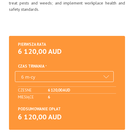
treat pests and weeds; and implement workplace health and
safety standards.
PIERWSZA RATA
6 120,00 AUD
CZAS TRWANIA
CZESNE
6 120,00 AUD
MIESIĄCE
6
PODSUMOWANIE OPŁAT
6 120,00 AUD