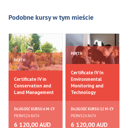
Podobne kursy w tym mieście
PERTH
PERTH
Certificate IV In
Certificate IV in
Environmental
Conservation and
Monitoring and
Land Management
Technology
DŁUGOŚĆ KURSU 6 M-CY
DŁUGOŚĆ KURSU 12 M-CY
PIERWSZA RATA
PIERWSZA RATA
6 120,00 AUD
6 120,00 AUD