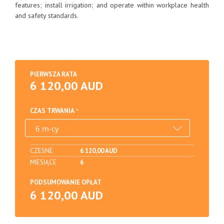
features; install irrigation; and operate within workplace health
and safety standards.
PIERWSZA RATA
6 120,00 AUD
CZAS TRWANIA
CZESNE
6 120,00 AUD
MIESIĄCE
6
PODSUMOWANIE OPŁAT
6 120,00 AUD