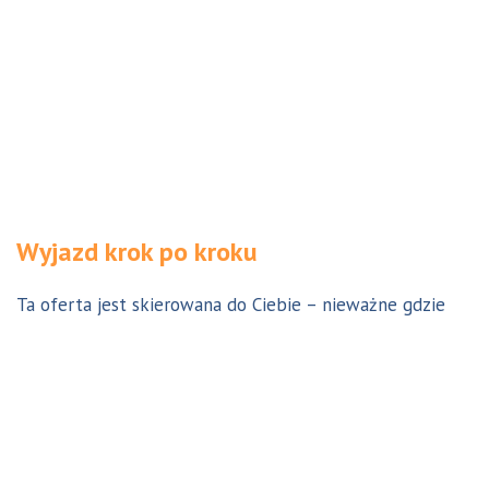
Wyjazd krok po kroku
Ta oferta jest skierowana do Ciebie – nieważne gdzie
jesteś. Aby z niej skorzystać możesz być w Polsce, za
granicą lub w Australii. Wszystkie formalności możesz
załatwić z nami online, korespondencyjnie, odwiedzając
jedno z naszych biur lub umawiając się na indywidualną
konsultację w Twoim mieście w Polsce. Skontaktuj się z
nami, a na pewno znajdziemy odpowiednie dla Ciebie