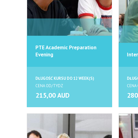
PTE Academic Preparation
Evening
Inte
DŁUGOŚĆ KURSU DO 12 WEEK(S)
DŁUGO
CENA OD/TYDZ
CENA
215,00 AUD
280