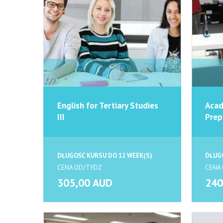
English for Tertiary Studies
Acad
III
Prep
DŁUGOŚĆ KURSU DO 12 WEEK(S)
DŁUGO
CENA OD/TYDZ
CENA
305,00 AUD
240