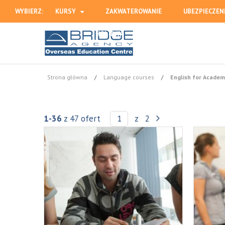
WYBIERZ:
KURSY
ZAKWATEROWANIE
UBEZPIECZEN
HOLIDAY
Strona główna
/
Language courses
/
English for Academ
1-36
z 47 ofert
z
2