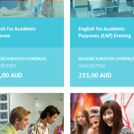
ish for Academic
English for Academic
oses
Purposes (EAP) Evening
ŚĆ KURSU DO 10 WEEK(S)
DŁUGOŚĆ KURSU DO 24 WEEK(S
 OD/TYDZ
CENA OD/TYDZ
,00 AUD
255,00 AUD