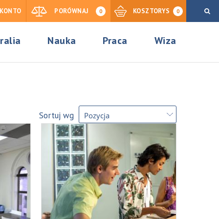
KONTO
PORÓWNAJ
KOSZTORYS
0
0
ralia
Nauka
Praca
Wiza
Sortuj wg