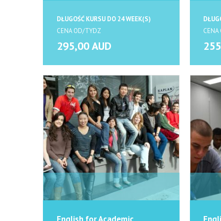
DŁUGOŚĆ KURSU DO 24 WEEK(S)
DŁUGO
CENA OD/TYDZ
CENA
295,00 AUD
255
English for Academic
Engl