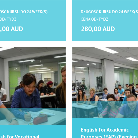
ŚĆ KURSU DO 24 WEEK(S)
DŁUGOŚĆ KURSU DO 24 WEEK(S
 OD/TYDZ
CENA OD/TYDZ
,00 AUD
280,00 AUD
English for Academic
ish for Vocational
Purposes (EAP) (Evening