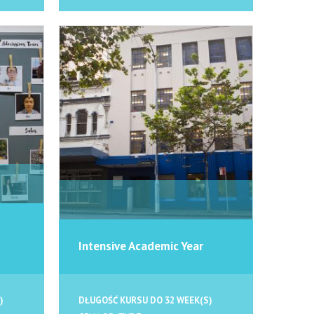
Intensive Academic Year
)
DŁUGOŚĆ KURSU DO 32 WEEK(S)