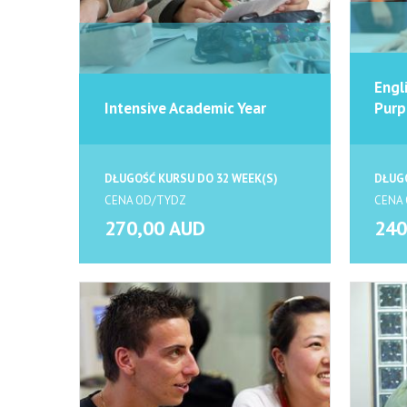
Engl
Intensive Academic Year
Purp
DŁUGOŚĆ KURSU DO 32 WEEK(S)
DŁUGO
CENA OD/TYDZ
CENA
270,00 AUD
240