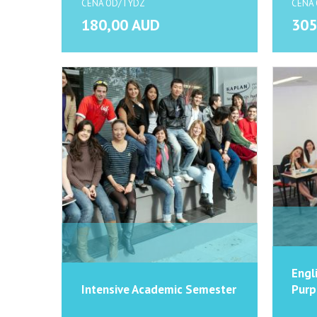
CENA OD/TYDZ
CENA
180,00 AUD
305
Engl
Intensive Academic Semester
Purp