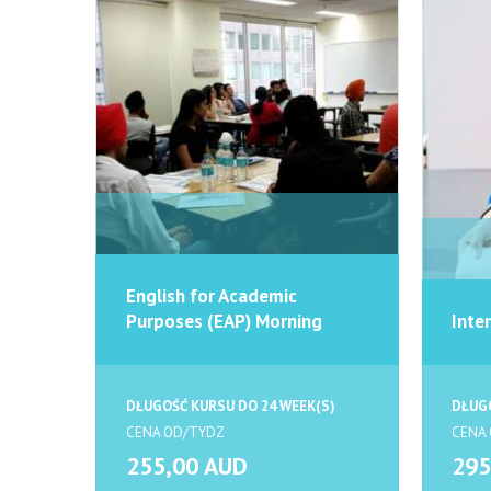
English for Academic
Purposes (EAP) Morning
Inte
DŁUGOŚĆ KURSU DO 24 WEEK(S)
DŁUGO
CENA OD/TYDZ
CENA
255,00 AUD
295