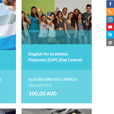
@
English for Academic
Purposes (EAP) (Day Course)
)
DŁUGOŚĆ KURSU DO 12 WEEK(S)
CENA OD/TYDZ
300,00 AUD