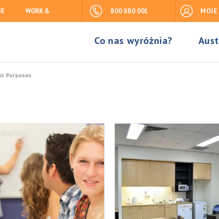
IE
WORK &
800 880 001
MOJE
Co nas wyróżnia?
Aust
ic Purposes