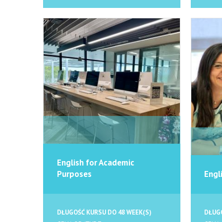
English for Academic
Purposes
Engli
DŁUGOŚĆ KURSU DO 48 WEEK(S)
DŁUGO