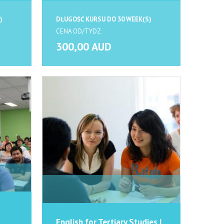
)
DŁUGOŚĆ KURSU DO 30 WEEK(S)
CENA OD/TYDZ
300,00 AUD
English for Tertiary Studies I