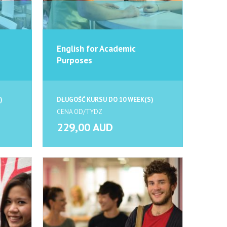
English for Academic
Purposes
)
DŁUGOŚĆ KURSU DO 10 WEEK(S)
CENA OD/TYDZ
229,00 AUD