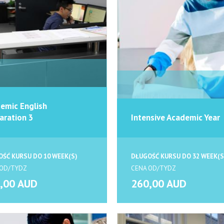
emic English
aration 3
Intensive Academic Year
ŚĆ KURSU DO 10 WEEK(S)
DŁUGOŚĆ KURSU DO 32 WEEK(S
 OD/TYDZ
CENA OD/TYDZ
,00 AUD
260,00 AUD