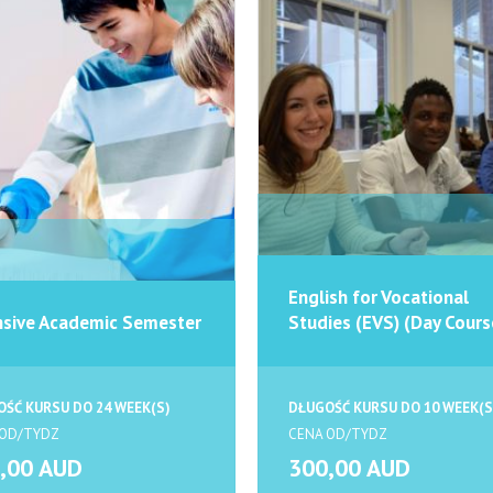
English for Vocational
nsive Academic Semester
Studies (EVS) (Day Cours
ŚĆ KURSU DO 24 WEEK(S)
DŁUGOŚĆ KURSU DO 10 WEEK(S
 OD/TYDZ
CENA OD/TYDZ
,00 AUD
300,00 AUD