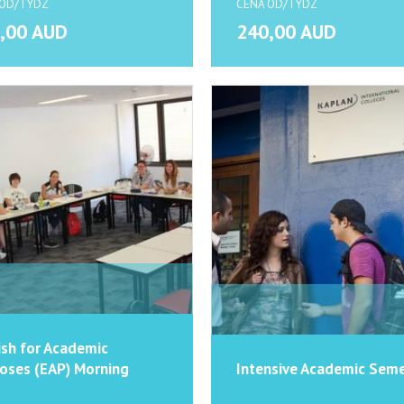
 OD/TYDZ
CENA OD/TYDZ
,00 AUD
240,00 AUD
ish for Academic
oses (EAP) Morning
Intensive Academic Sem