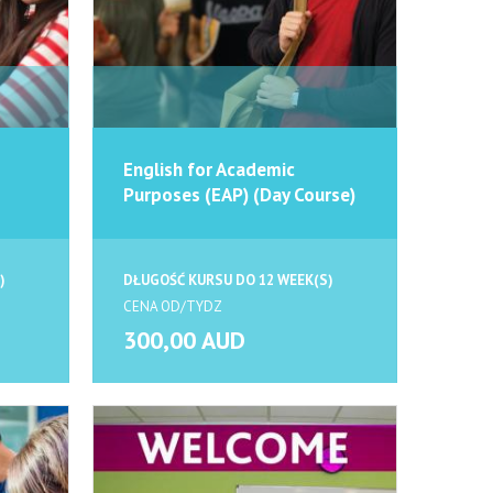
English for Academic
Purposes (EAP) (Day Course)
)
DŁUGOŚĆ KURSU DO 12 WEEK(S)
CENA OD/TYDZ
300,00 AUD