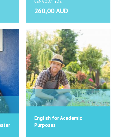
CENA OD/TYDZ
260,00 AUD
English for Academic
ester
Purposes