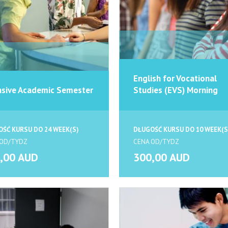
English for Vocational
nsive Academic Semester
Studies (EVS) Morning
ŚĆ KURSU DO 24 WEEK(S)
DŁUGOŚĆ KURSU DO 10 WEEK(S
 OD/TYDZ
CENA OD/TYDZ
,00 AUD
300,00 AUD